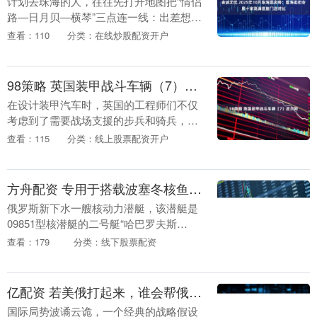
计划去珠海的人，往往先打开地图把“情侣
路—日月贝—横琴”三点连一线：出差想步
行到会展中心，亲子想十分钟到沙滩，情
查看：110
分类：在线炒股配资开户
侣想开窗见灯塔。2024年珠海文旅局公布
过夜游客....
98策略 英国装甲战斗车辆（7）皮尔斯
在设计装甲汽车时，英国的工程师们不仅
考虑到了需要战场支援的步兵和骑兵，他
们也想到了一种新的威胁——敌方的航空
查看：115
分类：线上股票配资开户
兵。 为了对抗敌机，他们制造了皮尔斯-
箭头防空装甲卡....
方舟配资 专用于搭载波塞冬核鱼雷，俄下水新一艘核潜艇，是北风之神缩小版
俄罗斯新下水一艘核动力潜艇，该潜艇是
09851型核潜艇的二号艇“哈巴罗夫斯
克”号。外界尤为关注该潜艇可以发射此前
查看：179
分类：线下股票配资
高度报道的“波塞冬”核动力超长航时鱼
雷。 “哈巴....
亿配资 若美俄打起来，谁会帮俄罗斯？普京的答案出人意料，却尽显现实
国际局势波谲云诡，一个经典的战略假设