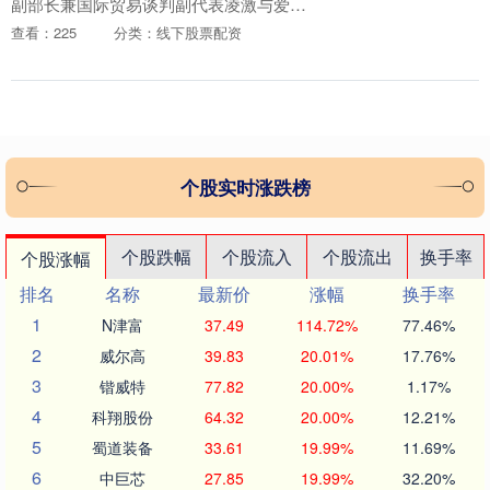
副部长兼国际贸易谈判副代表凌激与爱尔
兰企业、旅游和就业部部长彼得·伯克在都
查看：225
分类：线下股票配资
柏林共同主持召开中国—爱尔兰经贸混委
会第1....
个股实时涨跌榜
个股跌幅
个股流入
个股流出
换手率
个股涨幅
排名
名称
最新价
涨幅
换手率
1
N津富
37.49
114.72%
77.46%
2
威尔高
39.83
20.01%
17.76%
3
锴威特
77.82
20.00%
1.17%
4
科翔股份
64.32
20.00%
12.21%
5
蜀道装备
33.61
19.99%
11.69%
6
中巨芯
27.85
19.99%
32.20%