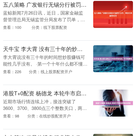
五八策略 广发银行无锡分行被罚210万，两支行共被罚90万
蓝鲸新闻7月26日讯，近日，国家金融监
督管理总局无锡监管分局发布了罚单，剑
指广发银行股份有限公司无锡分行、无锡
查看：100
分类：线下股票配资
永乐路支行、江阴支行及其相关责任人。
罚单显示，广....
天牛宝 李大霄 没有三十年的炒股经历, 不可能赚钱
李大霄说没有三十年的时间想炒股赚钱可
能性几乎没有。 ·第一个十年什么都不懂，
根本不了解股票。 ·第二个十年知道一点股
查看：226
分类：线上股票配资开户
票，但是还不能买股票。 ·第三个十年悟性
极高....
港股T+0配资 杨德龙 本轮牛市启动的背后逻辑
近期市场行情连续上冲，接连突破了
3600、3700、3800点三个整数关口，两市
成交量快速放大，甚至突破3万亿的日成交
查看：98
分类：在线炒股配资开户
量。在冲到3800点之后，市场出现了震荡
调....