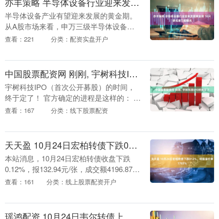
亦丰策略 半导体设备行业迎来发展黄金期 16只绩优潜力股曝光
半导体设备产业有望迎来发展的黄金期。
从A股市场来看，申万三级半导体设备行
业公司营收及净利润均保持增长趋势。据
查看：221
分类：配资实盘开户
证券时报·数据宝统计，2021年至2024年，
半导体....
中国股票配资网 刚刚, 宇树科技IPO时间定了
宇树科技IPO（首次公开募股）的时间，
终于定了！ 官方确定的进程是这样的： 目
前，公司正积极推进IPO的相关准备工
查看：167
分类：线下股票配资
作。 根据IPO计划，公司预计将在2025年
1....
天天盈 10月24日宏柏转债下跌012%，转股溢价率1783%
本站消息，10月24日宏柏转债收盘下跌
0.12%，报132.94元/张，成交额4196.87万
元，转股溢价率17.83%。 资料显示，宏柏
查看：161
分类：线上股票配资开户
转债信用级别为“AA-....
瑶鸿配资 10月24日韦尔转债上涨143%，转股溢价率5694%