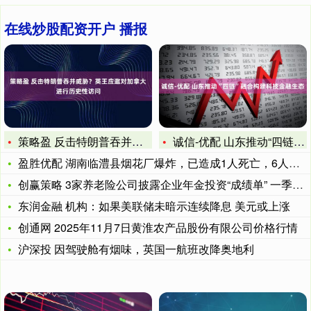
在线炒股配资开户 播报
策略盈 反击特朗普吞并威胁？英王应邀对加拿大进行历史性访问
诚信-优配 山东推动“四链”融合构建科技金融生态
盈胜优配 湖南临澧县烟花厂爆炸，已造成1人死亡，6人失联，9
创赢策略 3家养老险公司披露企业年金投资“成绩单” 一季度末
东润金融 机构：如果美联储未暗示连续降息 美元或上涨
创通网 2025年11月7日黄淮农产品股份有限公司价格行情
沪深投 因驾驶舱有烟味，英国一航班改降奥地利