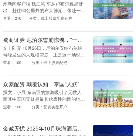
潮新闻客户端 钱江湾 车从卢布尔雅那驶
出，赶往60公里外的布莱德湖，像赴一场
郊外的一日游，我心里充满了期待。一小
查看：216
分类：线上股票配资开户
时车程，窗外乌云翻涌，让我心头笼上一
层阴霾。布莱....
蜀商证券 尼泊尔雪崩惊魂，“一堵雪墙”从山壁崩落倾泻而下
文︱陆弃 10月26日，尼泊尔安纳布尔纳一
号峰发生的大规模雪崩，正是这一场现实
的恐惧。徒步者们亲眼目睹了雪墙从山壁
查看：109
分类：线下股票配资
崩落的壮观画面。那一刻，时间仿佛静
止，只有刺耳....
众豪配资 颠覆认知！泰国“人妖”的真实生活曝光，跟网上说的不一样
撰文：小展 东南亚的旅游吸引了无数人，
而其中泰国无疑是最具代表性的目的地之
一。这里不仅有金碧辉煌的寺庙和湛蓝的
查看：126
分类：配资实盘开户
海水，更以其独特的“人妖”表演闻名。初
到泰国之前，....
金诚无忧 2025年10月珠海酒店榜：看海逛街会展十家高满意度门店对比