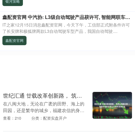
银河策略
鑫配资官网 中汽协: L3级自动驾驶产品获许可, 智能网联车迈入量产应用新阶段
IT之家12月15日消息鑫配资官网，今天下午，工信部正式附条件许可
了长安牌和极狐牌两款L3自动驾驶车型产品，我国自动驾驶....
鑫配资官网
世纪汇通 廿载改革创新路， 筑梦山海振兴图——福建农信联社成立20周年发展纪实
在八闽大地，无论在广袤的田野、海上的
田园，还是繁华的城乡，福建农信的身影
无处不在。从1929年全国第一批红色信用
查看：210
分类：配资实盘开户
合作社在闽西诞生，到1951年福建省第一
家信用社....