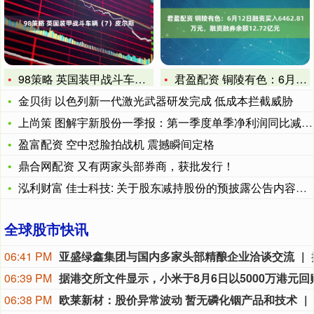
98策略 英国装甲战斗车辆（7）皮尔斯
君盈配资 铜陵有色：6月12日融资买入6462.81万元，融
金贝街 以色列新一代激光武器研发完成 低成本拦截威胁
上尚策 图解宇新股份一季报：第一季度单季净利润同比减52.0
盈富配资 空中怼脸拍战机 震撼瞬间定格
鼎合网配资 又有两家头部券商，获批发行！
泓利财富 佳士科技: 关于股东减持股份的预披露公告内容摘要
全球股市快讯
06:41 PM
亚盛绿鑫集团与国内多家头部精酿企业洽谈交流
06:39 PM
06:38 PM
欧莱新材：股价异常波动 暂无磷化铟产品和技术