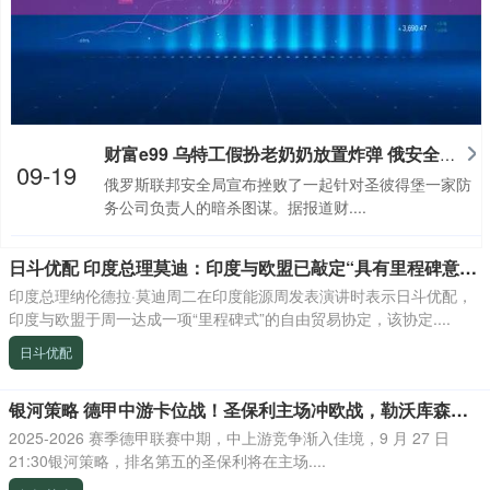
财富e99 乌特工假扮老奶奶放置炸弹 俄安全局挫败暗杀图谋
09-19
俄罗斯联邦安全局宣布挫败了一起针对圣彼得堡一家防
务公司负责人的暗杀图谋。据报道财....
日斗优配 印度总理莫迪：印度与欧盟已敲定“具有里程碑意义”的自由贸易协定
印度总理纳伦德拉·莫迪周二在印度能源周发表演讲时表示日斗优配，
印度与欧盟于周一达成一项“里程碑式”的自由贸易协定，该协定....
日斗优配
银河策略 德甲中游卡位战！圣保利主场冲欧战，勒沃库森客场争上游
2025-2026 赛季德甲联赛中期，中上游竞争渐入佳境，9 月 27 日
21:30银河策略，排名第五的圣保利将在主场....