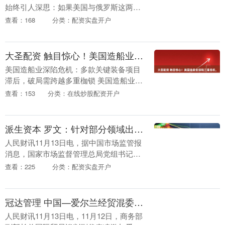
始终引人深思：如果美国与俄罗斯这两个
军事巨人爆发全面冲突，谁会成为俄罗斯
查看：168
分类：配资实盘开户
的盟友？对于这个问题，普京曾给出过一
种充满硬汉色彩的....
大圣配资 触目惊心！美国造船业深陷三重危机，主力舰项目接连夭折
美国造船业深陷危机：多款关键装备项目
滞后，破局需跨越多重枷锁 美国造船业如
今早已没了往日的风光，多款关键军舰项
查看：153
分类：在线炒股配资开户
目要么延期、要么直接停产，一场前所未
有的危机正席卷....
派生资本 罗文：针对部分领域出现的“内卷式”竞争问题，市场监管部门将加强反垄断和反不正当竞争执法
人民财讯11月13日电，据中国市场监管报
消息，国家市场监督管理总局党组书记、
局长罗文接受访谈表示，针对部分领域出
查看：225
分类：配资实盘开户
现的“内卷式”竞争问题，市场监管部门将
围绕维护良....
冠达管理 中国—爱尔兰经贸混委会第14次会议在都柏林举行
人民财讯11月13日电，11月12日，商务部